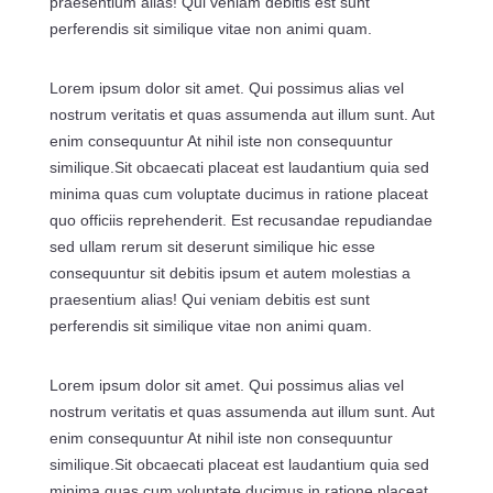
praesentium alias! Qui veniam debitis est sunt
perferendis sit similique vitae non animi quam.
Lorem ipsum dolor sit amet. Qui possimus alias vel
nostrum veritatis et quas assumenda aut illum sunt. Aut
enim consequuntur At nihil iste non consequuntur
similique.Sit obcaecati placeat est laudantium quia sed
minima quas cum voluptate ducimus in ratione placeat
quo officiis reprehenderit. Est recusandae repudiandae
sed ullam rerum sit deserunt similique hic esse
consequuntur sit debitis ipsum et autem molestias a
praesentium alias! Qui veniam debitis est sunt
perferendis sit similique vitae non animi quam.
Lorem ipsum dolor sit amet. Qui possimus alias vel
nostrum veritatis et quas assumenda aut illum sunt. Aut
enim consequuntur At nihil iste non consequuntur
similique.Sit obcaecati placeat est laudantium quia sed
minima quas cum voluptate ducimus in ratione placeat