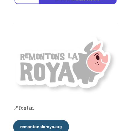
📍Fontan
remontonslaroya.org